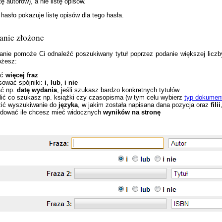
tę autorów), a nie listę opisów.
 hasło pokazuje listę opisów dla tego hasła.
nie złożone
anie pomoże Ci odnaleźć poszukiwany tytuł poprzez podanie większej licz
żesz:
ać
więcej fraz
sować spójniki:
i
,
lub
,
i nie
ć np.
datę wydania
, jeśli szukasz bardzo konkretnych tytułów
lić co szukasz np. książki czy czasopisma (w tym celu wybierz
typ dokumen
ić wyszukiwanie do
języka
, w jakim została napisana dana pozycja oraz
filii
dować ile chcesz mieć widocznych
wyników na stronę