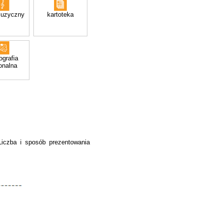
muzyczny
kartoteka
iografia
onalna
Liczba i sposób prezentowania