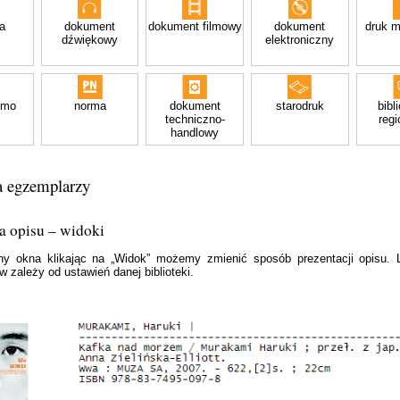
a
dokument
dokument filmowy
dokument
druk 
dźwiękowy
elektroniczny
smo
norma
dokument
starodruk
bibl
techniczno-
regi
handlowy
ta egzemplarzy
a opisu – widoki
ony okna klikając na „Widok” możemy zmienić sposób prezentacji opisu. 
w zależy od ustawień danej biblioteki.