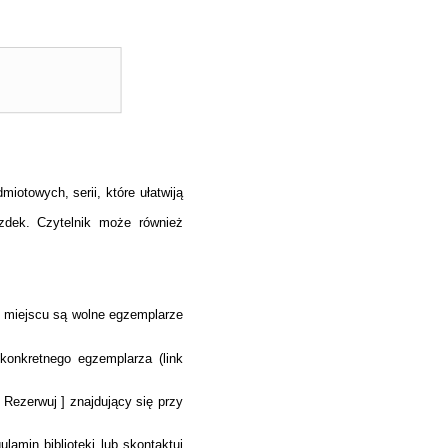
miotowych, serii, które ułatwiją
zdek. Czytelnik może również
m miejscu są wolne egzemplarze
onkretnego egzemplarza (link
[ Rezerwuj ] znajdujący się przy
lamin biblioteki lub skontaktuj