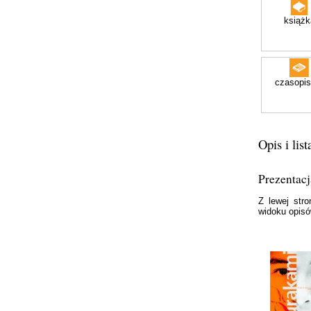
książk
czasopi
Opis i lis
Prezentacj
Z lewej str
widoku opisó