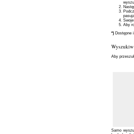
wyszu
Nastę
Podcz
pasuj
Swoje
Aby r
*)
Dostępne in
Wyszukiwa
Aby przeszuk
Samo wyszuk