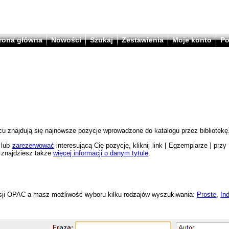
rona główna
Nowości
Szukaj
Zestawienia
Moje konto
P
u znajdują się najnowsze pozycje wprowadzone do katalogu przez bibliotekę
lub
zarezerwować
interesującą Cię pozycję, kliknij link [ Egzemplarze ] przy 
 znajdziesz także
więcej informacji o danym tytule
.
sji OPAC-a masz możliwość wyboru kilku rodzajów wyszukiwania:
Proste
,
In