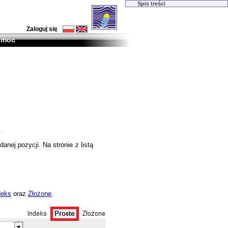
Spis treści
Zaloguj się
omoc
.
danej pozycji. Na stronie z listą
deks
oraz
Złożone
.