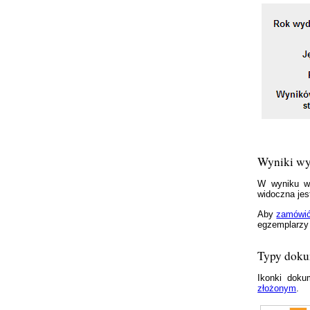
Wyniki wy
W wyniku wy
widoczna jes
Aby
zamówi
egzemplarzy
Typy dok
Ikonki dok
złożonym
.