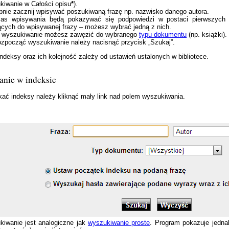
kiwanie w Całości opisu
*
).
pnie zacznij wpisywać poszukiwaną frazę np. nazwisko danego autora.
as wpisywania będą pokazywać się podpowiedzi w postaci pierwszych 
ących do wpisywanej frazy – możesz wybrać jedną z nich.
 wyszukiwanie możesz zawęzić do wybranego
typu dokumentu
(np. książki).
ozpocząć wyszukiwanie należy nacisnąć przycisk „Szukaj”.
deksy oraz ich kolejność zależy od ustawień ustalonych w bibliotece.
nie w indeksie
ać indeksy należy kliknąć mały link nad polem wyszukiwania.
iwanie jest analogiczne jak
wyszukiwanie proste
. Program pokazuje jedn