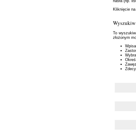
hasła (np. lis
Kliknięcie na
Wyszukiwa
To wyszukiw
złożonym mo
Wpis
Zasto
Wybra
Okreś
Zawęz
Zdecy