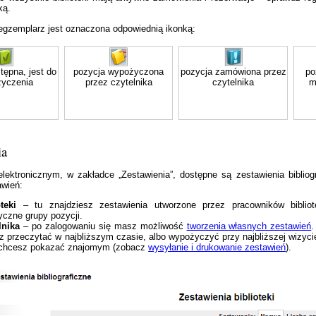
ką.
gzemplarz jest oznaczona odpowiednią ikonką:
tępna, jest do
pozycja wypożyczona
pozycja zamówiona przez
po
yczenia
przez czytelnika
czytelnika
m
ia
lektronicznym, w zakładce „Zestawienia”, dostępne są zestawienia biblio
awień:
teki
– tu znajdziesz zestawienia utworzone przez pracowników biblio
yczne grupy pozycji.
lnika
– po zalogowaniu się masz możliwość
tworzenia własnych zestawień
.
z przeczytać w najbliższym czasie, albo wypożyczyć przy najbliższej wizyci
 chcesz pokazać znajomym (zobacz
wysyłanie i drukowanie zestawień
).