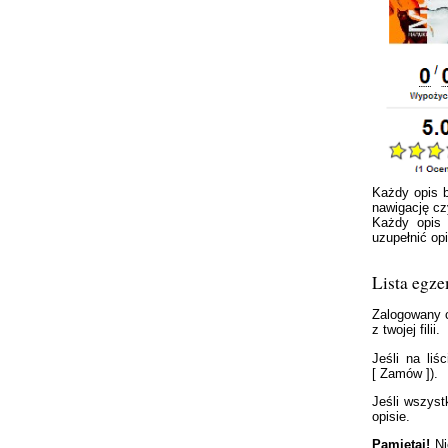
Każdy opis b
nawigację cz
Każdy opis 
uzupełnić op
Lista egz
Zalogowany c
z twojej filii.
Jeśli na li
[ Zamów ]).
Jeśli wszys
opisie.
Pamiętaj!
Ni