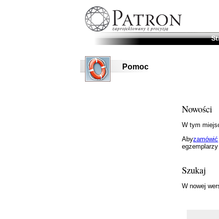
St
Pomoc
Nowości
W tym miejsc
Aby
zamówić
egzemplarzy
Szukaj
W nowej wer