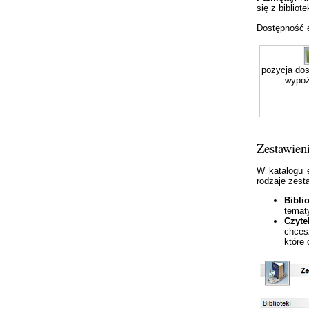
się z bibliote
Dostępność e
pozycja dos
wypoż
Zestawien
W katalogu e
rodzaje zest
Biblio
temat
Czyte
chces
które