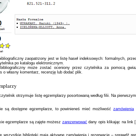
ibliograficzny zaopatrzony jest w listę haseł indeksowych: formalnych, przed
ytelnika po katalogu elektronicznym.
bibliograficzny może zostać oceniony przez czytelnika za pomocą gwia
is o własny komentarz, recenzję lub dodać plik.
emplarzy
zytelnik otrzymuje listę egzemplarzy posortowaną według filii. Na pierwszy
ście są dostępne egzemplarze, to powinieneś mieć możliwość
zamówienia
k
tkie egzemplarze są zajęte możesz
zarezerwować
dany opis klikając na link 
e wszystkie biblioteki mają aktywne zamówienia i rezerwacje – sprawdź regu