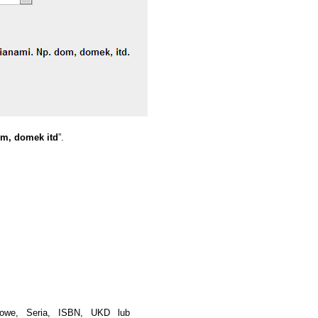
om, domek itd
”.
towe, Seria, ISBN, UKD lub