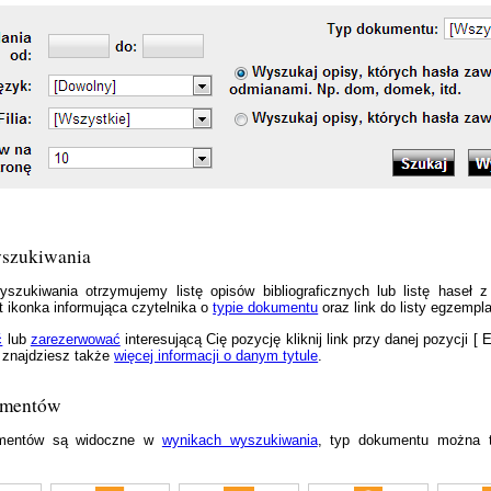
szukiwania
szukiwania otrzymujemy listę opisów bibliograficznych lub listę haseł 
t ikonka informująca czytelnika o
typie dokumentu
oraz link do listy egzempla
ć
lub
zarezerwować
interesującą Cię pozycję kliknij link przy danej pozycji [ 
 znajdziesz także
więcej informacji o danym tytule
.
umentów
umentów są widoczne w
wynikach wyszukiwania
, typ dokumentu można